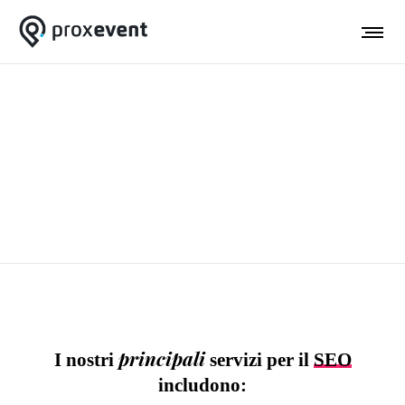
Come migliorare la SEO
SEO sta per Search Engine Optimization, ed è una pratica che
ti permette di aumentare la quantità e la qualità del traffico al
tuo sito web attraverso i risultati organici dei motori di ricerca.
principali
I nostri
servizi per il
SEO
includono: