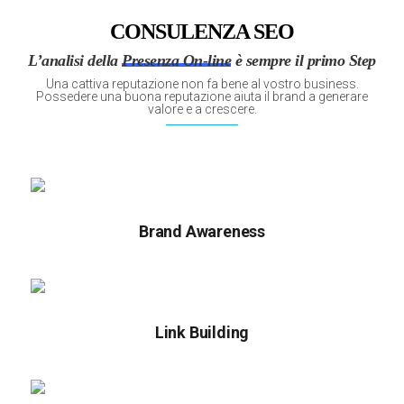
CONSULENZA SEO
L’analisi della
Presenza On-line
è sempre il primo Step
Una cattiva reputazione non fa bene al vostro business.
Possedere una buona reputazione aiuta il brand a generare
valore e a crescere.
La Riconoscibilità del Marchio indica quanto
i prodotti presenti sul web siano
Brand Awareness
effettivamente conosciuti e riconosciuti.
Una buona e sana reputazione è composta
dalla qualità dei prodotti che offre e da come
Link Building
sostiene i propri clienti.
La nostra attività di Inbound SEO permette ai