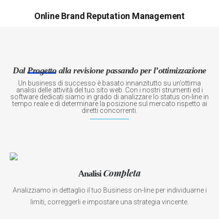
tuoi clienti di trovare ciò che offri facilmente
Online Brand Reputation Management
e quindi di fidelizzarsi al tuo brand.
Dal
Progetto
alla revisione passando per l’ottimizzazione
Un business di successo è basato innanzitutto su un’ottima
analisi delle attività del tuo sito web. Con i nostri strumenti ed i
software dedicati siamo in grado di analizzare lo status on-line in
tempo reale e di determinare la posizione sul mercato rispetto ai
diretti concorrenti.
Completa
Analisi
Analizziamo in dettaglio il tuo Business on-line per individuarne i
limiti, correggerli e impostare una strategia vincente.