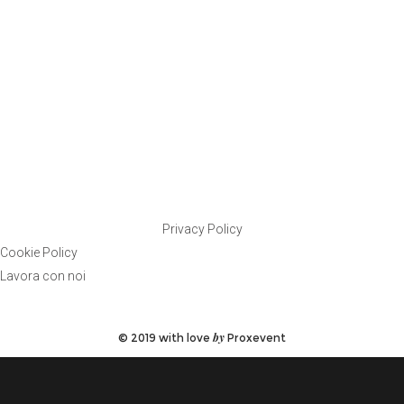
Siti Web:
assistenza@proxevent.it
Virtual Tour:
vr-creators@proxevent.it
Social:
smm@proxevent.it
Copywriting:
writer@proxevent.it
Privacy Policy
Cookie Policy
Lavora con noi
by
© 2019 with love
Proxevent