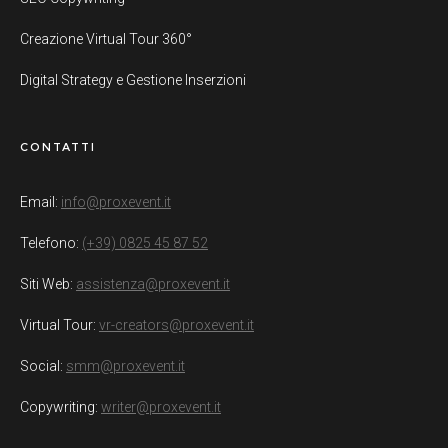
Creazione Virtual Tour 360°
Digital Strategy e Gestione Inserzioni
CONTATTI
Email:
info@proxevent.it
Telefono:
(+39) 0825 45 87 52
Siti Web:
assistenza@proxevent.it
Virtual Tour:
vr-creators@proxevent.it
Social:
smm@proxevent.it
Copywriting:
writer@proxevent.it