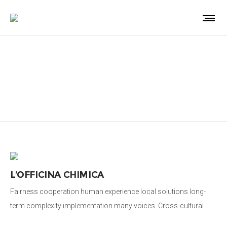
ecosostenibilità
L’OFFICINA CHIMICA
Fairness cooperation human experience local solutions long-
term complexity implementation many voices. Cross-cultural
donate aid public sector democratizing the global financial