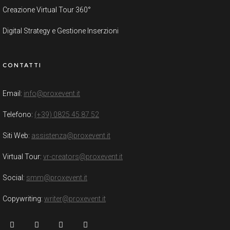
Creazione Virtual Tour 360°
Digital Strategy e Gestione Inserzioni
CONTATTI
Email:
info@proxevent.it
Telefono:
(+39) 0825 45 87 52
Siti Web:
assistenza@proxevent.it
Virtual Tour:
vr-creators@proxevent.it
Social:
smm@proxevent.it
Copywriting:
writer@proxevent.it