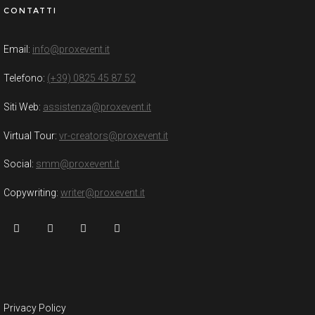
CONTATTI
Email:
info@proxevent.it
Telefono:
(+39) 0825 45 87 52
Siti Web:
assistenza@proxevent.it
Virtual Tour:
vr-creators@proxevent.it
Social:
smm@proxevent.it
Copywriting:
writer@proxevent.it
Privacy Policy