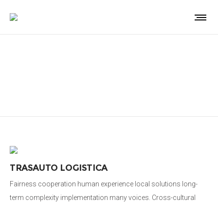
Consulenza G-Ads
TRASAUTO LOGISTICA
Fairness cooperation human experience local solutions long-
term complexity implementation many voices. Cross-cultural
donate aid public sector democratizing the global financial