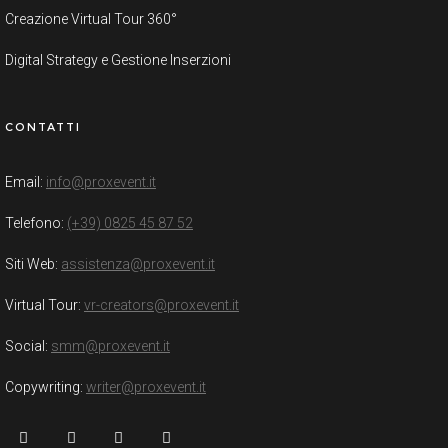
Creazione Virtual Tour 360°
Digital Strategy e Gestione Inserzioni
CONTATTI
Email:
info@proxevent.it
Telefono:
(+39) 0825 45 87 52
Siti Web:
assistenza@proxevent.it
Virtual Tour:
vr-creators@proxevent.it
Social:
smm@proxevent.it
Copywriting:
writer@proxevent.it