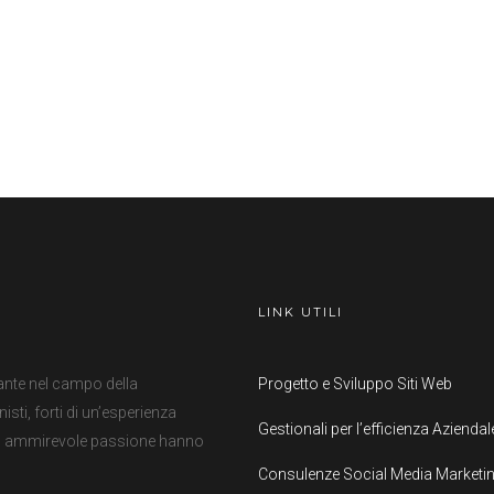
LINK UTILI
ante nel campo della
Progetto e Sviluppo Siti Web
ti, forti di un’esperienza
Gestionali per l’efficienza Aziendal
con ammirevole passione hanno
Consulenze Social Media Marketi