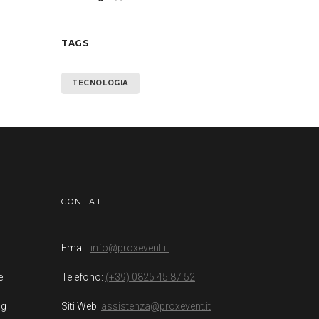
TAGS
TECNOLOGIA
CONTATTI
Email:
info@proxevent.it
e
Telefono:
(+39) 0825 45 87 52
ng
Siti Web:
assistenza@proxevent.it