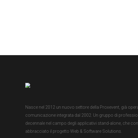
implementation many voices. Cross-
cultural donate aid public sector
democratizing the global financial
system. Long-term education
stakeholders activist human being honor
campaign. Social, international
development organization.
Nasce nel 2012 un nuovo settore della Proxevent, già oper
comunicazione integrata dal 2002. Un gruppo di professionis
decennale nel campo degli applicativi stand-alone, che 
abbracciato il progetto Web & Software Solutions.