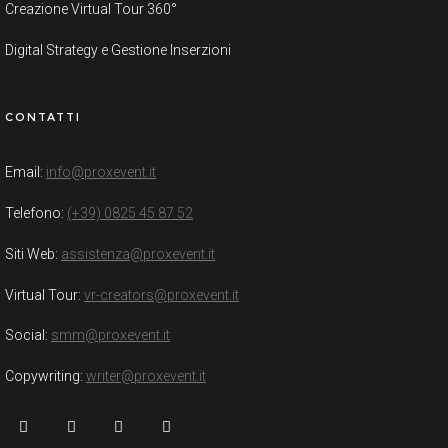
Creazione Virtual Tour 360°
Digital Strategy e Gestione Inserzioni
CONTATTI
Email:
info@proxevent.it
Telefono:
(+39) 0825 45 87 52
Siti Web:
assistenza@proxevent.it
Virtual Tour:
vr-creators@proxevent.it
Social:
smm@proxevent.it
Copywriting:
writer@proxevent.it